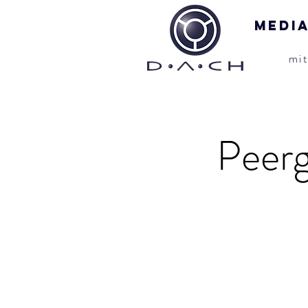
Medi
mi
Peerg