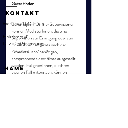
Gutes finden.
KOntakt
Mediation DACH e.V.
Bei erfolgten  Online-Supervisionen 
können MediatorInnen, die eine 
Holzdamm 41
Supervision zur Erlangung oder zum 
D-20099 Hamburg
Erhalt ihres Zertifikats nach der 
ZMediatAusbV benötigen, 
entsprechende Zertifikate ausgestellt 
werden: FallgeberInnen, die ihren 
Name
eigenen Fall mitbringen, können 
einZertifikat gem. § 4 
ZMediatAusbVerhalten. Bei 
E-Mail
erfolgreicher Teilnahme an einer 
Fallsupervision in der Gruppe kann 
Ihnen einZertifikat gem. § 3 
Betreff
ZMediatAusbVausgestellt werden 
(Fortbildungszertifikat)
0
0