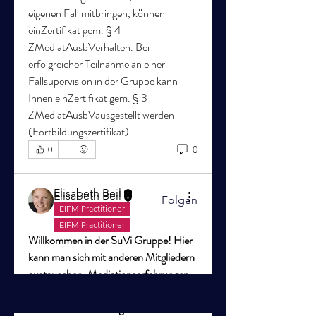
eigenen Fall mitbringen, können 
einZertifikat gem. § 4 
ZMediatAusbVerhalten. Bei 
erfolgreicher Teilnahme an einer 
Fallsupervision in der Gruppe kann 
Info
Ihnen einZertifikat gem. § 3 
Welcome to the group! You can
ZMediatAusbVausgestellt werden 
connect with other members, ge
...
(Fortbildungszertifikat)
Weiterlesen
0
0
Mitglieder
Elisabeth Beil
Elisabeth Beil
Folgen
EIFM Practitioner
18. Mai 2020
Alle Mitglieder anzeigen (1)
EIFM Practitioner
Willkommen in der SuVi Gruppe! Hier 
kann man sich mit anderen Mitgliedern 
austauschen, Mediationserfahrungen 
einzeln oder gemeinsam reflektieren 
und hoffentlich häufig für sich etwas 