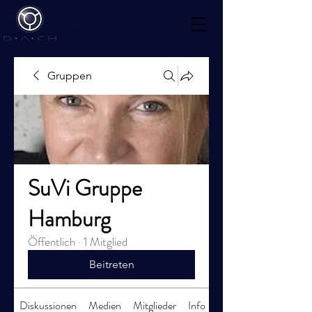
Mediations
kalender
Gruppen
SuVi Gruppe
Hamburg
Öffentlich
·
1 Mitglied
Beitreten
Diskussionen
Medien
Mitglieder
Info