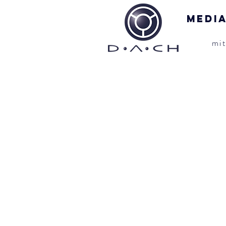
Medi
mi