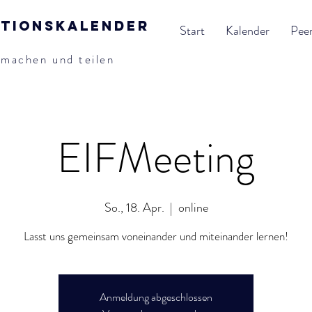
ationskalender
Start
Kalender
Pee
tmachen und teilen
EIFMeeting
So., 18. Apr.
  |  
online
Lasst uns gemeinsam voneinander und miteinander lernen!
Anmeldung abgeschlossen