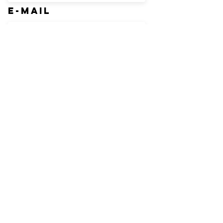
E-Mail
Betreff
Nachricht
Absenden