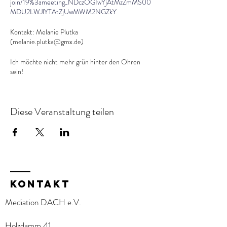
join/19%3ameeting_NDczOGIwYjAtMzZmMS00
MDU2LWJlYTAtZjUwMWM2NGZkY
Kontakt: Melanie Plutka
(melanie.plutka@gmx.de)
Ich möchte nicht mehr grün hinter den Ohren
sein!
Hallo Zusammen, ich würde mich freuen mit
erfahrenen und jungen Mediator:innen
Diese Veranstaltung teilen
regelmäßig zu üben.
KOntakt
Mediation DACH e.V.
Holzdamm 41