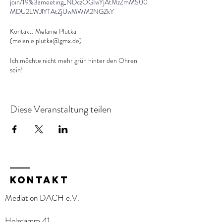
join/19%3ameeting_NDczOGIwYjAtMzZmMS00
MDU2LWJlYTAtZjUwMWM2NGZkY
Kontakt: Melanie Plutka
(melanie.plutka@gmx.de)
Ich möchte nicht mehr grün hinter den Ohren
sein!
Hallo Zusammen, ich würde mich freuen mit
erfahrenen und jungen Mediator:innen
Diese Veranstaltung teilen
regelmäßig zu üben.
KOntakt
Mediation DACH e.V.
Holzdamm 41