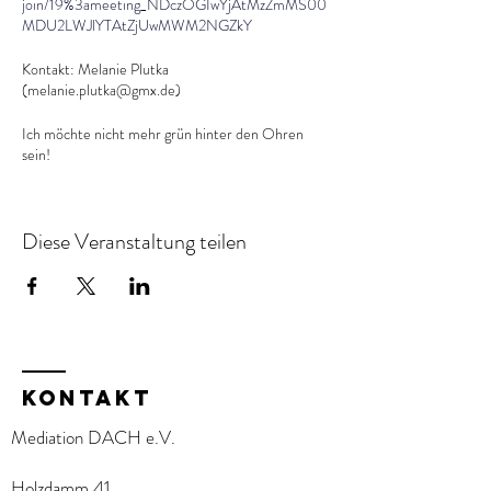
join/19%3ameeting_NDczOGIwYjAtMzZmMS00
MDU2LWJlYTAtZjUwMWM2NGZkY
Kontakt: Melanie Plutka
(melanie.plutka@gmx.de)
Ich möchte nicht mehr grün hinter den Ohren
sein!
Hallo Zusammen, ich würde mich freuen mit
erfahrenen und jungen Mediator:innen
Diese Veranstaltung teilen
regelmäßig zu üben.
KOntakt
Mediation DACH e.V.
Holzdamm 41