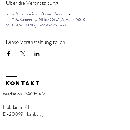
Über die Veranstaltung
https://teams.microsoft.com/l/meetup-
join/19%3ameeting_NDczOGIwYjAtMzZmMS00
MDU2LWJlYTAtZjUwMWM2NGZkY
Diese Veranstaltung teilen
KOntakt
Mediation DACH e.V.
Holzdamm 41
D-20099 Hamburg