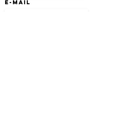
E-Mail
Betreff
Nachricht
Absenden