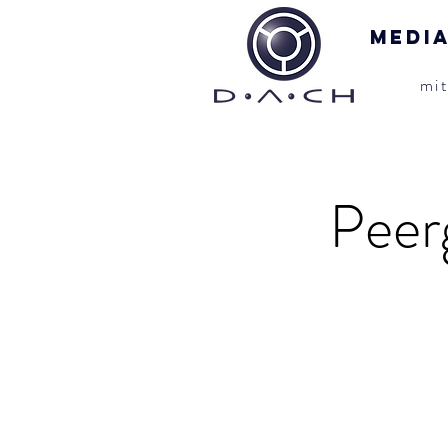
Medi
mi
Peer