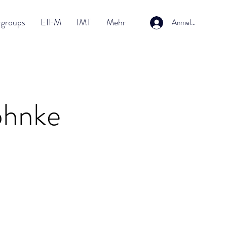
rgroups
EIFM
IMT
Mehr
Anmelden
ohnke