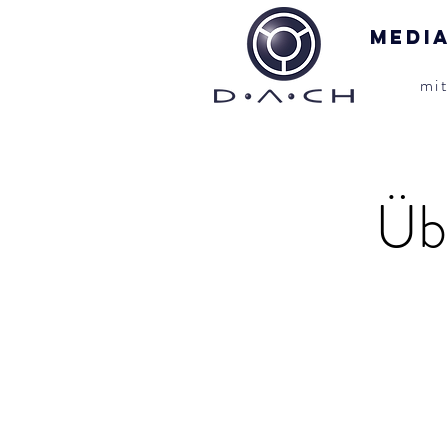
Medi
mi
Üb