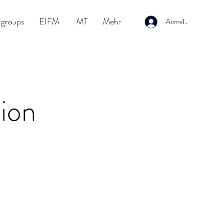
rgroups
EIFM
IMT
Mehr
Anmelden
ion