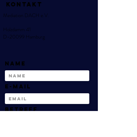
KOntakt
Mediation DACH e.V.
Holzdamm 41
D-20099 Hamburg
Name
E-Mail
Betreff