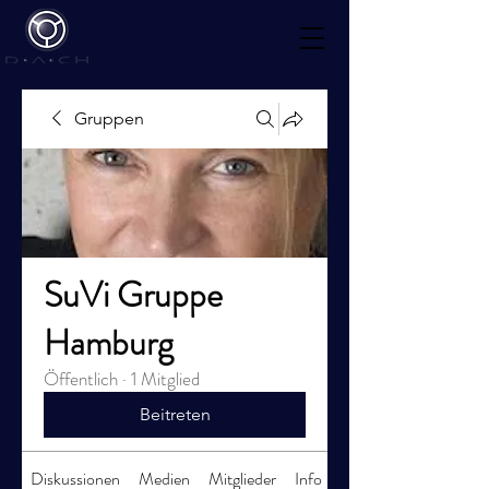
Mediations
kalender
Gruppen
SuVi Gruppe
Hamburg
Öffentlich
·
1 Mitglied
Beitreten
Diskussionen
Medien
Mitglieder
Info