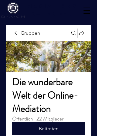
Mediations
kalender
Gruppen
Die wunderbare
Welt der Online-
Mediation
Öffentlich
·
22 Mitglieder
Beitreten