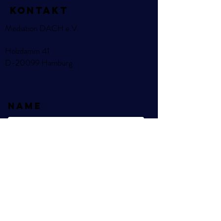
KOntakt
Mediation DACH e.V.
Holzdamm 41
D-20099 Hamburg
Name
E-Mail
Betreff