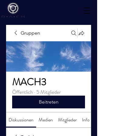
Mediations
kalender
Gruppen
MACH3
Öffentlich
·
5 Mitglieder
Beitreten
Diskussionen
Medien
Mitglieder
Info
Veranstaltungen