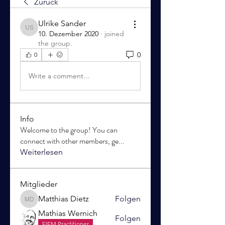
Zurück
Ulrike Sander
Ulrike Sander
10. Dezember 2020
·
joined
the group.
0
0
Write a comment...
Info
Welcome to the group! You can
connect with other members, ge
...
Weiterlesen
Mitglieder
Matthias Dietz
Folgen
Matthias Dietz
Mathias Wernich
Folgen
EIFM Practitioner