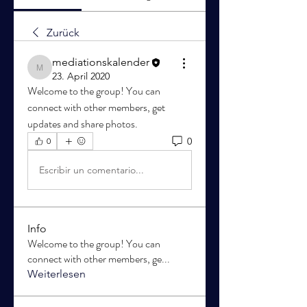
Zurück
mediationskalender
mediationskalender
23. April 2020
Welcome to the group! You can 
connect with other members, get 
updates and share photos.
0
0
Escribir un comentario...
Info
Welcome to the group! You can
connect with other members, ge
...
Weiterlesen