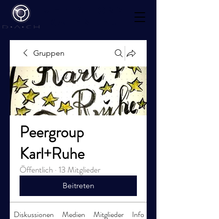
Mediations
kalender
Gruppen
Peergroup
Karl+Ruhe
Öffentlich
·
13 Mitglieder
Beitreten
Diskussionen
Medien
Mitglieder
Info