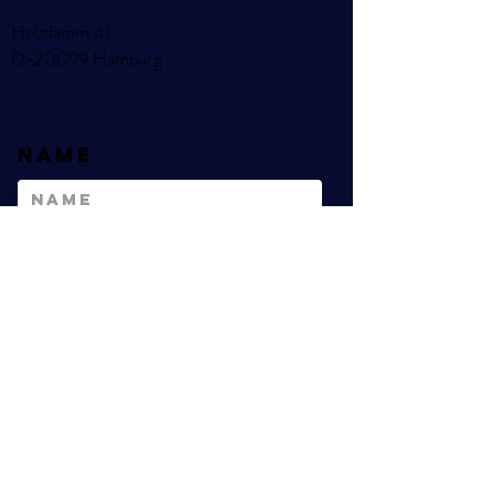
Holzdamm 41
D-20099 Hamburg
Name
E-Mail
Betreff
Nachricht