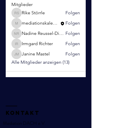
Mitglieder
Rike Störrle
Folgen
Rike Störrle
mediationskalender
Folgen
mediationskalender
Nadine Reussel-Distler
Folgen
Nadine Reussel-Distler
Irmgard Richter
Folgen
Irmgard Richter
Janine Mastel
Folgen
Janine Mastel
Alle Mitglieder anzeigen (13)
KOntakt
Mediation DACH e.V.