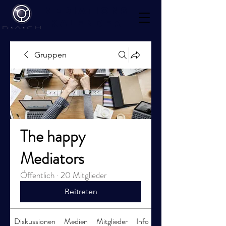
Mediations
kalender
Gruppen
The happy
Mediators
Öffentlich
·
20 Mitglieder
Beitreten
Diskussionen
Medien
Mitglieder
Info