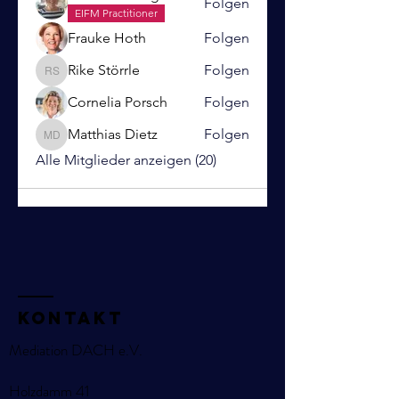
Folgen
EIFM Practitioner
Frauke Hoth
Folgen
Rike Störrle
Folgen
Rike Störrle
Cornelia Porsch
Folgen
Matthias Dietz
Folgen
Matthias Dietz
Alle Mitglieder anzeigen (20)
KOntakt
Mediation DACH e.V.
Holzdamm 41