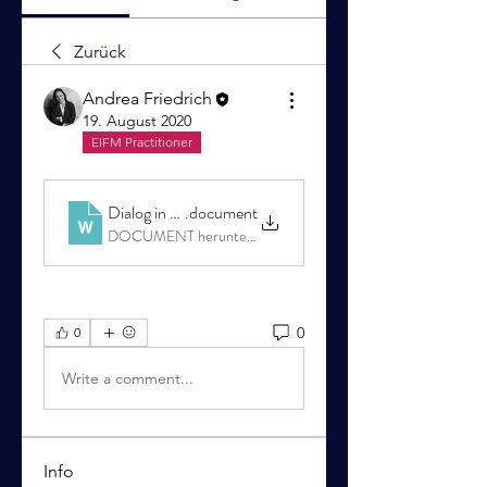
Zurück
Andrea Friedrich
19. August 2020
EIFM Practitioner
Dialog in unserer Sache_WolfgangVovsik von Sven
.document
DOCUMENT herunterladen
0
0
Write a comment...
Info