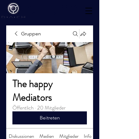
Mediations
kalender
Gruppen
The happy
Mediators
Öffentlich
·
20 Mitglieder
Beitreten
Diskussionen
Medien
Mitglieder
Info