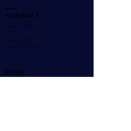
KOntakt
Mediation DACH e.V.
Holzdamm 41
D-20099 Hamburg
Name
E-Mail
Betreff