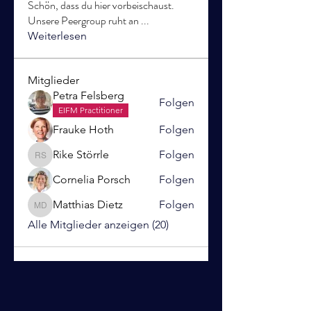
Schön, dass du hier vorbeischaust.
Unsere Peergroup ruht an
...
Weiterlesen
Mitglieder
Petra Felsberg
Folgen
EIFM Practitioner
Frauke Hoth
Folgen
Rike Störrle
Folgen
Rike Störrle
Cornelia Porsch
Folgen
Matthias Dietz
Folgen
Matthias Dietz
Alle Mitglieder anzeigen (20)