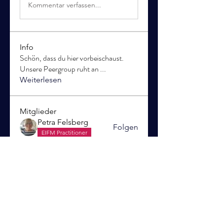
Kommentar verfassen...
Info
Schön, dass du hier vorbeischaust.
Unsere Peergroup ruht an
...
Weiterlesen
Mitglieder
Petra Felsberg
Folgen
EIFM Practitioner
Frauke Hoth
Folgen
Rike Störrle
Folgen
Rike Störrle
Cornelia Porsch
Folgen
Matthias Dietz
Folgen
Matthias Dietz
Alle Mitglieder anzeigen (20)