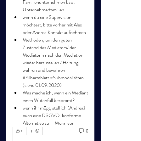
Familienunternehmen bzw. 
Unternehmerfamilien
wenn du eine Supervision 
möchtest, bitte vorher mit Alex 
oder Andrea Kontakt aufnehmen
Methoden, um den guten 
Zustand des Mediators/ der 
Mediatorin nach der  Mediation 
wieder herzustellen / Haltung 
wahren und bewahren  
#Silbertablett #Submodalitäten 
(siehe 01.09.2020)
Was mache ich, wenn ein Mediant 
einen Wutanfall bekommt?
wenn ihr mögt, stell ich (Andrea) 
euch eine DSGVO-konforme 
Alternative zu      Mural vor  
0
0