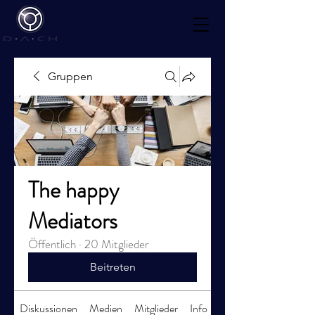
Mediations
kalender
Gruppen
The happy
Mediators
Öffentlich
·
20 Mitglieder
Beitreten
Diskussionen
Medien
Mitglieder
Info