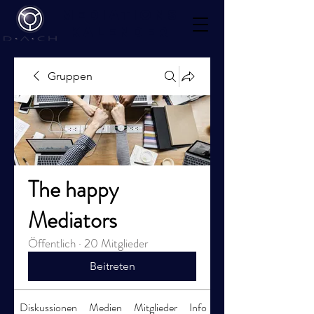
Mediations
kalender
Gruppen
The happy
Mediators
Öffentlich
·
20 Mitglieder
Beitreten
Diskussionen
Medien
Mitglieder
Info