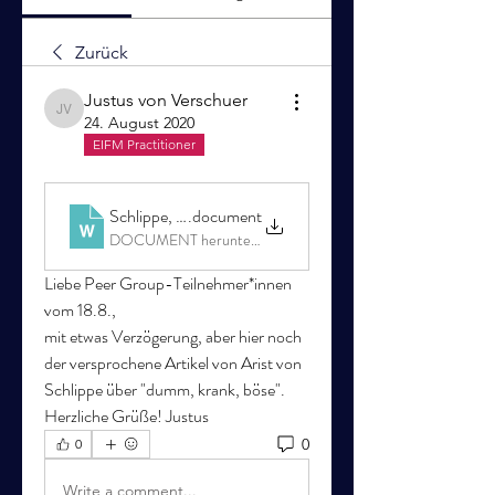
Zurück
Justus von Verschuer
Justus von Verschuer
24. August 2020
EIFM Practitioner
Schlippe, Die Konstruktion von Feindbildern
.document
DOCUMENT herunterladen
Liebe Peer Group-Teilnehmer*innen 
vom 18.8.,
mit etwas Verzögerung, aber hier noch 
der versprochene Artikel von Arist von 
Schlippe über "dumm, krank, böse".
Herzliche Grüße! Justus
0
0
Write a comment...