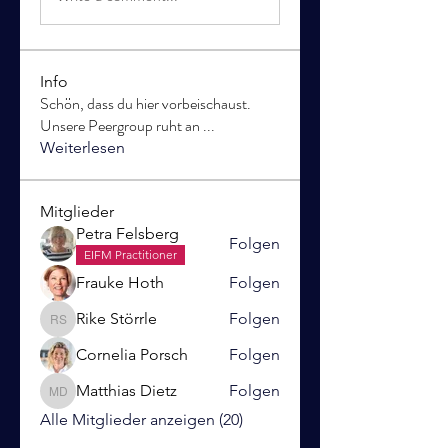
Info
Schön, dass du hier vorbeischaust.
Unsere Peergroup ruht an
...
Weiterlesen
Mitglieder
Petra Felsberg
Folgen
EIFM Practitioner
Frauke Hoth
Folgen
Rike Störrle
Folgen
Rike Störrle
Cornelia Porsch
Folgen
Matthias Dietz
Folgen
Matthias Dietz
Alle Mitglieder anzeigen (20)