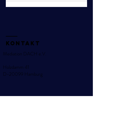
KOntakt
Mediation DACH e.V.
Holzdamm 41
D-20099 Hamburg
Name
E-Mail