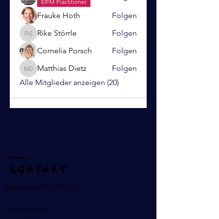
EIFM Practitioner
Frauke Hoth
Folgen
Rike Störrle
Folgen
Rike Störrle
Cornelia Porsch
Folgen
Matthias Dietz
Folgen
Matthias Dietz
Alle Mitglieder anzeigen (20)
KOntakt
Mediation DACH e.V.
Holzdamm 41