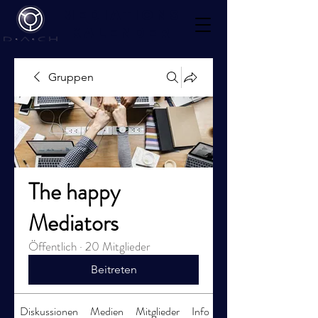
Mediations
kalender
Gruppen
The happy
Mediators
Öffentlich
·
20 Mitglieder
Beitreten
Diskussionen
Medien
Mitglieder
Info