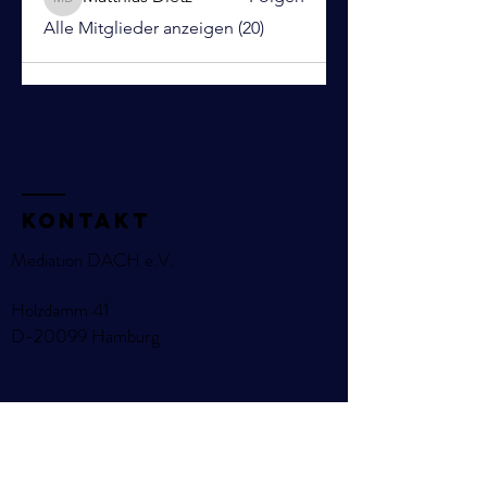
Matthias Dietz
Alle Mitglieder anzeigen (20)
KOntakt
Mediation DACH e.V.
Holzdamm 41
D-20099 Hamburg
Name