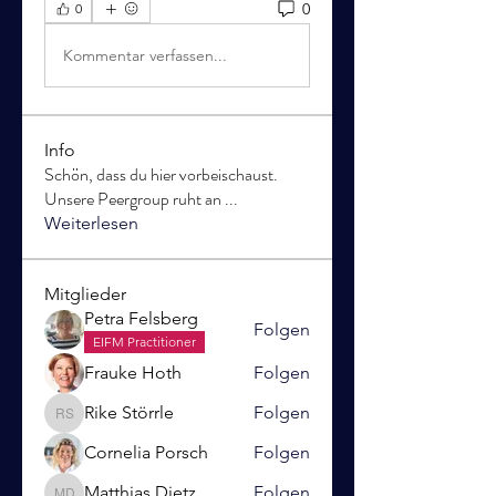
0
0
Kommentar verfassen...
Info
Schön, dass du hier vorbeischaust.
Unsere Peergroup ruht an
...
Weiterlesen
Mitglieder
Petra Felsberg
Folgen
EIFM Practitioner
Frauke Hoth
Folgen
Rike Störrle
Folgen
Rike Störrle
Cornelia Porsch
Folgen
Matthias Dietz
Folgen