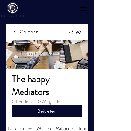
Mediations
kalender
Gruppen
The happy
Mediators
Öffentlich
·
20 Mitglieder
Beitreten
Diskussionen
Medien
Mitglieder
Info