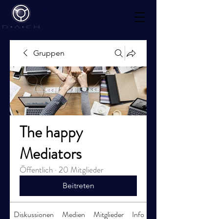
Mediations
kalender
Gruppen
The happy
Mediators
Öffentlich
·
20 Mitglieder
Beitreten
Diskussionen
Medien
Mitglieder
Info