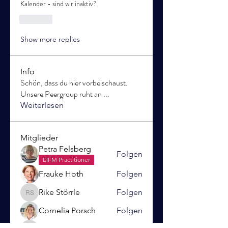
Kalender - sind wir inaktiv?
Like
Show more replies
Info
Schön, dass du hier vorbeischaust.
Unsere Peergroup ruht an
...
Weiterlesen
Mitglieder
Petra Felsberg
Folgen
EIFM Practitioner
Frauke Hoth
Folgen
Rike Störrle
Folgen
Rike Störrle
Cornelia Porsch
Folgen