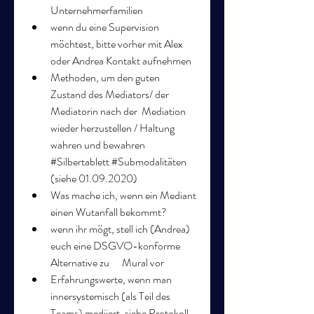
Unternehmerfamilien
wenn du eine Supervision 
möchtest, bitte vorher mit Alex 
oder Andrea Kontakt aufnehmen
Methoden, um den guten 
Zustand des Mediators/ der 
Mediatorin nach der  Mediation 
wieder herzustellen / Haltung 
wahren und bewahren  
#Silbertablett #Submodalitäten 
(siehe 01.09.2020)
Was mache ich, wenn ein Mediant 
einen Wutanfall bekommt?
wenn ihr mögt, stell ich (Andrea) 
euch eine DSGVO-konforme 
Alternative zu      Mural vor  
Erfahrungswerte, wenn man 
innersystemisch (als Teil des 
Teams) mediiert, siehe Protokoll 