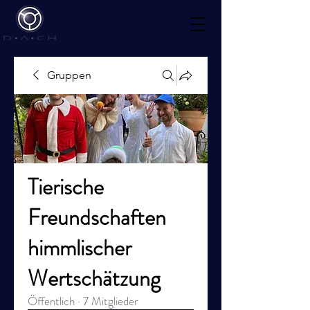
Mediations
kalender
Gruppen
Tierische
Freundschaften
himmlischer
Wertschätzung
Öffentlich
·
7 Mitglieder