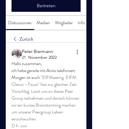
Beitreten
Diskussionen
Medien
Mitglieder
Info
Zurück
Peter Biermann
21. November 2022
Hallo zusammen,
ich habe gerade mit Anita telefoniert. 
Morgen ist auch "
EIFMeeting: EIFM 
Classic - Faust" fast zur gleichen Zeit.
Vorschlag: Lasst uns an dieser Peer 
Group teilnehmen und danach können 
wir ein kurzes Brainstorming machen 
um unserer Peergroup Leben 
einzuhauchen.
D.h. von 