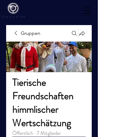
Mediations
kalender
Gruppen
Tierische
Freundschaften
himmlischer
Wertschätzung
Öffentlich
·
7 Mitglieder